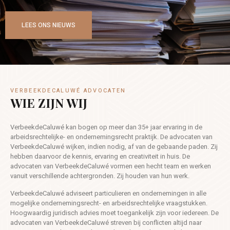
LEES ONS NIEUWS
VERBEEKDECALUWÉ ADVOCATEN
WIE ZIJN WIJ
VerbeekdeCaluwé kan bogen op meer dan 35+ jaar ervaring in de
arbeidsrechtelijke- en ondernemingsrecht praktijk. De advocaten van
VerbeekdeCaluwé wijken, indien nodig, af van de gebaande paden. Zij
hebben daarvoor de kennis, ervaring en creativiteit in huis. De
advocaten van VerbeekdeCaluwé vormen een hecht team en werken
vanuit verschillende achtergronden. Zij houden van hun werk.
VerbeekdeCaluwé adviseert particulieren en ondernemingen in alle
mogelijke ondernemingsrecht- en arbeidsrechtelijke vraagstukken.
Hoogwaardig juridisch advies moet toegankelijk zijn voor iedereen. De
advocaten van VerbeekdeCaluwé streven bij conflicten altijd naar