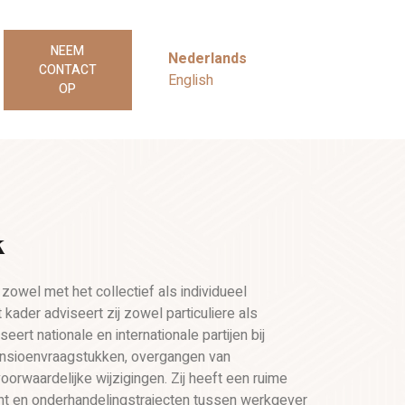
NEEM
Nederlands
CONTACT
English
OP
k
zowel met het collectief als individueel
 kader adviseert zij zowel particuliere als
iseert nationale en internationale partijen bij
pensioenvraagstukken, overgangen van
orwaardelijke wijzigingen. Zij heeft een ruime
cht en onderhandelingstrajecten tussen werkgever