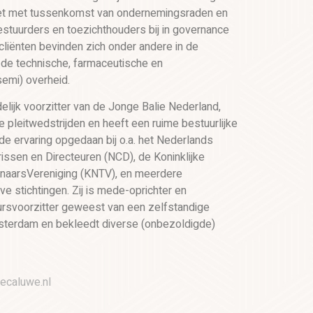
iet met tussenkomst van ondernemingsraden en
estuurders en toezichthouders bij in governance
cliënten bevinden zich onder andere in de
, de technische, farmaceutische en
semi) overheid.
ndelijk voorzitter van de Jonge Balie Nederland,
e pleitwedstrijden en heeft een ruime bestuurlijke
e ervaring opgedaan bij o.a. het Nederlands
ssen en Directeuren (NCD), de Koninklijke
naarsVereniging (KNTV), en meerdere
ve stichtingen. Zij is mede-oprichter en
ursvoorzitter geweest van een zelfstandige
sterdam en bekleedt diverse (onbezoldigde)
ecaluwe.nl