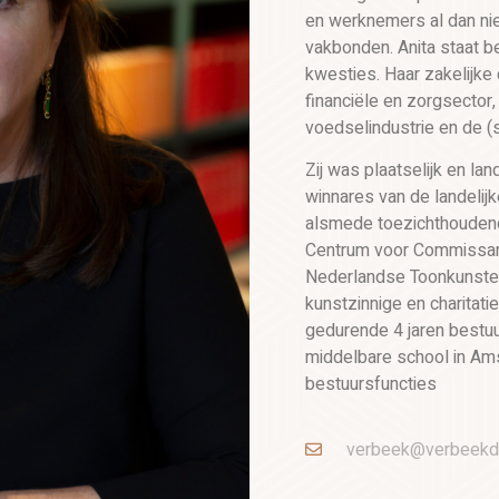
en werknemers al dan n
vakbonden. Anita staat b
kwesties. Haar zakelijke 
financiële en zorgsector
voedselindustrie en de (
Zij was plaatselijk en la
winnares van de landelijk
alsmede toezichthoudend
Centrum voor Commissari
Nederlandse Toonkunste
kunstzinnige en charitatie
gedurende 4 jaren bestu
middelbare school in Am
bestuursfuncties
verbeek@verbeekd