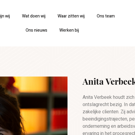
jn wij
Wat doen wij
Waar zitten wij
Ons team
Ons nieuws
Werken bij
Anita Verbee
Anita Verbeek houdt zich 
ontslagrecht bezig. In dat
zakelijke clienten. Zij adv
beeindigingstrajecten, 
onderneming en arbeidsvo
ervaring in het procesre